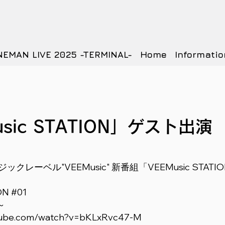
NEMAN LIVE 2025 -TERMINAL-
Home
Informatio
usic STATION」ゲスト出演
クレーベル"VEEMusic" 新番組「VEEMusic STAT
ON #01
～
utube.com/watch?v=bKLxRvc47-M