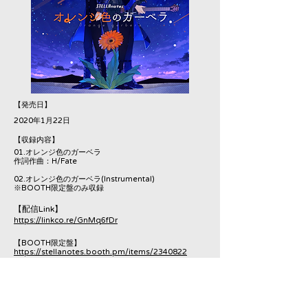
​【発売日】
2020年1月22日
​【収録内容】
01.オレンジ色のガーベラ
作詞作曲：H/Fate
02.オレンジ色のガーベラ(Instrumental)
※BOOTH限定盤のみ収録
​【配信Link】
https://linkco.re/GnMq6fDr
​【BOOTH限定盤】
https://stellanotes.booth.pm/items/2340822
​【MV】